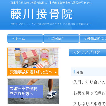
駐車場完備なので朝霞市以外にも和光市や新座市から通院が可能です。
慢性的な肩こり、首こりは体験者の声が多い朝霞市の藤川接骨院まで
ホーム
当院紹介
外傷治療に
スタッフブログ
柔道
先日、知り合いの
お祝を持って練習
久しぶりの柔道で