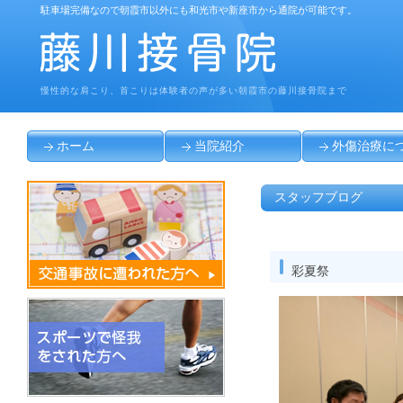
駐車場完備なので朝霞市以外にも和光市や新座市から通院が可能です。
慢性的な肩こり、首こりは体験者の声が多い朝霞市の藤川接骨院まで
ホーム
当院紹介
外傷治療に
スタッフブログ
彩夏祭