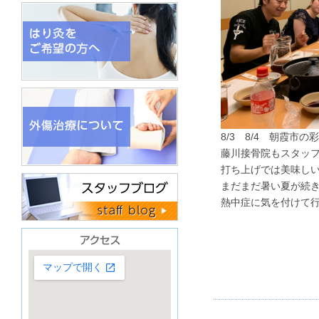
8/3 8/4 朝霞市の
藤川接骨院もスタッ
打ち上げでは美味し
まだまだ暑い夏が続
熱中症に気を付けて